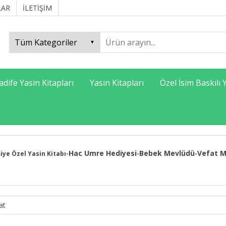
LAR
İLETİŞİM
adife Yasin Kitapları
Yasin Kitapları
Özel İsim Baskılı 
Hac Umre Hediyesi
Bebek Mevlüdü
Vefat M
şiye Özel Yasin Kitabı
-
-
-
at