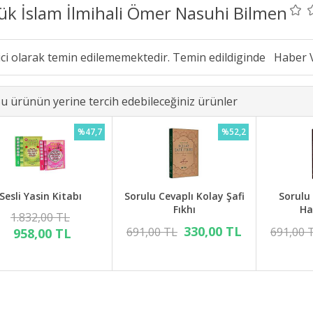
ük İslam İlmihali Ömer Nasuhi Bilmen
ici olarak temin edilememektedir. Temin edildiginde
u ürünün yerine tercih edebileceğiniz ürünler
%47,7
%52,2
Sesli Yasin Kitabı
Sorulu Cevaplı Kolay Şafi
Sorulu
Fıkhı
Ha
1.832,00 TL
330,00 TL
691,00 TL
691,00 
958,00 TL