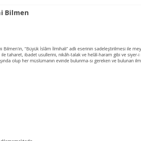
i Bilmen
ilmen'in, “Büyük İslâm İlmihali” adlı eserinin sadeleştirilmesi ile meyd
 ile taharet, ibadet usullerini, nikâh-talak ve helâl-haram gibi ve siyer-i 
aşında olup her müslümanın evinde bulunma-sı gereken ve bulunan ilmih