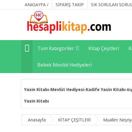
ANASAYFA /
SİPARİŞ TAKİP
SIK SORULAN SORU
Tüm Kategoriler
Kitap Çeşitleri
K
Bebek Mevlidi Hediyeleri
Yasin Kitabı
Mevlüt Hediyesi
Kadife Yasin Kitabı
-
-
-
Ki
Yasin Kitabı
Anasayfa
KİTAP ÇEŞİTLERİ
Muallim Neşriy