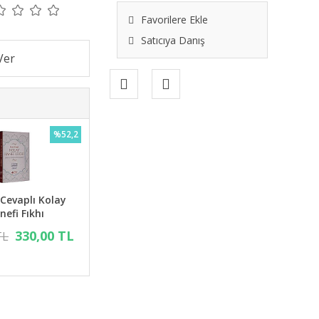
Favorilere Ekle
Satıcıya Danış
%52,2
 Cevaplı Kolay
nefi Fıkhı
330,00 TL
TL