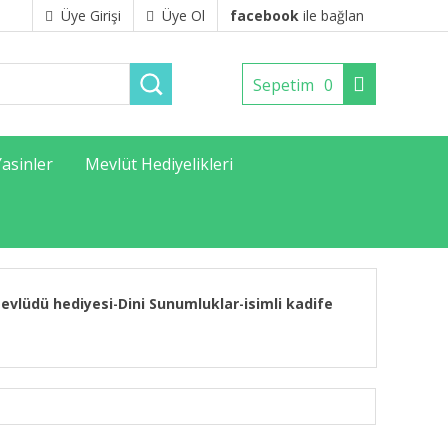
Üye Girişi
Üye Ol
facebook
ile bağlan
Sepetim
0
Yasinler
Mevlüt Hediyelikleri
evlüdü hediyesi
Dini Sunumluklar
isimli kadife
-
-