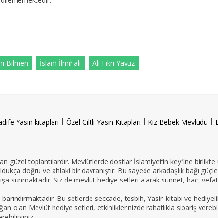
edilememektedir.
i Bilmen
İslam İlmihali
Ali Fikri Yavuz
l
l
l
adife Yasin kitapları
Özel Ciltli Yasin Kitapları
Kız Bebek Mevlüdü
n güzel toplantılardır. Mevlütlerde dostlar İslamiyet’in keyfine birlikte
oldukça doğru ve ahlaki bir davranıştır. Bu sayede arkadaşlık bağı güçle
ışa sunmaktadır. Siz de mevlüt hediye setleri alarak sünnet, hac, vefat 
e barındırmaktadır. Bu setlerde seccade, tesbih, Yasin kitabı ve hedi
an olan Mevlüt hediye setleri, etkinliklerinizde rahatlıkla sipariş vereb
ebilirsiniz.