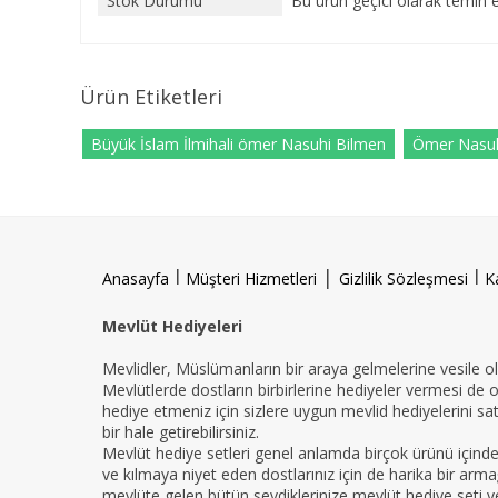
Stok Durumu
Bu ürün geçici olarak temin 
Ürün Etiketleri
Büyük İslam İlmihali ömer Nasuhi Bilmen
Ömer Nasuh
l
|
l
Anasayfa
Müşteri Hizmetleri
Gizlilik Sözleşmesi
K
Mevlüt Hediyeleri
Mevlidler, Müslümanların bir araya gelmelerine vesile ola
Mevlütlerde dostların birbirlerine hediyeler vermesi de 
hediye etmeniz için sizlere uygun mevlid hediyelerini sat
bir hale getirebilirsiniz.
Mevlüt hediye setleri genel anlamda birçok ürünü içind
ve kılmaya niyet eden dostlarınız için de harika bir armağ
mevlüte gelen bütün sevdiklerinize mevlüt hediye seti ver