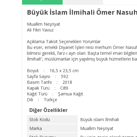
Büyük İslam İlmihali Ömer Nasuh
Muallim Neşriyat
Ali Fikri Yavuz
Açıklama Taksit Seçenekleri Yorumlar
Bu eser, emekli Diyanet İşleri reisi merhum Ömer Nasuhi B
bilmesi gerekli, farz-ı ayn olan: Başta temel iman bilgileri
İlmihali”, müslümanlar için yapılmış büyük hizmetlerin b
Boyut : 16,5 x 23,5 cm
Sayfa Sayısı : 592
Basım Tarihi : 2018
Kapak Türü : Ciltli
Kağıt Türü : Şamua Kağıt
Dili : Türkçe
Diğer Özellikler
Stok Kodu
Büyük islam İlmihali
Marka
Muallim Neşriyat