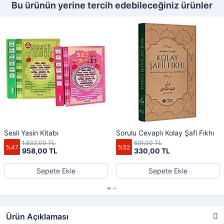
Bu ürünün yerine tercih edebileceğiniz ürünler
Sesli Yasin Kitabı
Sorulu Cevaplı Kolay Şafi Fıkhı
1.832,00 TL
691,00 TL
%47
%52
958,00 TL
330,00 TL
Sepete Ekle
Sepete Ekle
Ürün Açıklaması