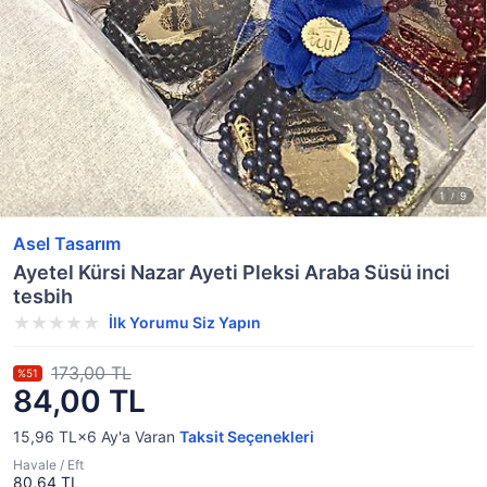
Asel Tasarım
Ayetel Kürsi Nazar Ayeti Pleksi Araba Süsü inci
tesbih
İlk Yorumu Siz Yapın
173,00 TL
%51
84,00 TL
15,96 TL×6
Ay'a Varan
Taksit Seçenekleri
Havale / Eft
80,64 TL