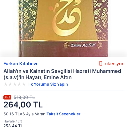
Furkan Kitabevi
Tükeniyor
Allah'ın ve Kainatın Sevgilisi Hazreti Muhammed
(s.a.v)'in Hayatı, Emine Altın
İlk Yorumu Siz Yapın
518,00 TL
%49
264,00 TL
50,16 TL×6
Ay'a Varan
Taksit Seçenekleri
Havale / Eft
253,44 TL