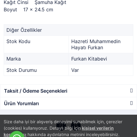
Kağıt Cinsi Şamuha Kağıt
Boyut 17 x 24.5 cm
Diğer Özellikler
Stok Kodu
Hazreti Muhammedin
Hayatı Furkan
Marka
Furkan Kitabevi
Stok Durumu
Var
Taksit / Ödeme Seçenekleri
Ürün Yorumları
Size daha iyi bir alışveriş deneyimi sunabilmek için, çerezler
(cookies) kullanıyoruz. Detaylı bilgi için
kişisel verilerin
korunması
hakkında aydınlatma metnini inceleyebilirsiniz.