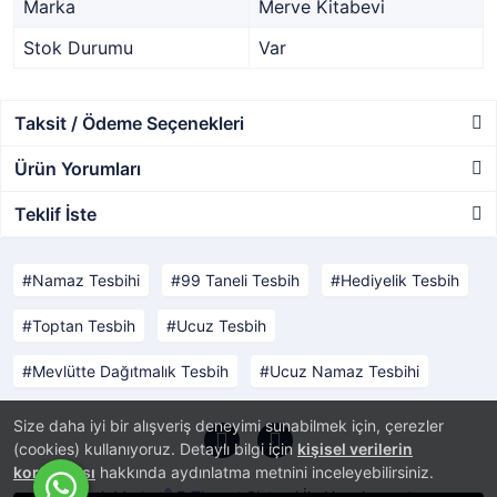
Marka
Merve Kitabevi
Stok Durumu
Var
Taksit / Ödeme Seçenekleri
Ürün Yorumları
Teklif İste
Namaz Tesbihi
99 Taneli Tesbih
Hediyelik Tesbih
Toptan Tesbih
Ucuz Tesbih
Mevlütte Dağıtmalık Tesbih
Ucuz Namaz Tesbihi
Size daha iyi bir alışveriş deneyimi sunabilmek için, çerezler
(cookies) kullanıyoruz. Detaylı bilgi için
kişisel verilerin
korunması
hakkında aydınlatma metnini inceleyebilirsiniz.
®
PlatinMarket
E-Ticaret Sistemi
İle Hazırlanmıştır.