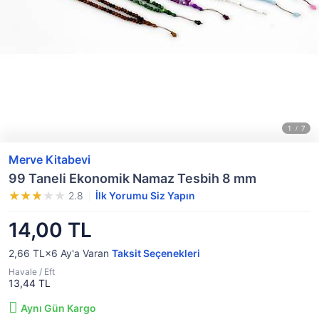
Merve Kitabevi
99 Taneli Ekonomik Namaz Tesbih 8 mm
2.8
İlk Yorumu Siz Yapın
14,00 TL
2,66 TL×6
Ay'a Varan
Taksit Seçenekleri
Havale / Eft
13,44 TL
Aynı Gün Kargo