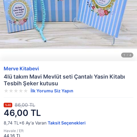
Merve Kitabevi
4lü takım Mavi Mevlüt seti Çantalı Yasin Kitabı
Tesbih Şeker kutusu
İlk Yorumu Siz Yapın
86,00 TL
%46
46,00 TL
8,74 TL×6
Ay'a Varan
Taksit Seçenekleri
Havale / Eft
44,16 TL