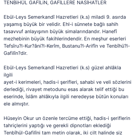
TENBiHÜL GAFİLiN, GAFİLLERE NASİHATLER
Ebül-Leys Semerkandî Hazretleri (k.s) miladi 9. asırda
yaşamış büyük bir velidir. Ehl-i sünnete bağlı sahih
tasavvuf anlayışının büyük simalarındandır. Hanefî
mezhebinin büyük fakihlerindendir. En meşhur eserleri
Tefsîru?l-Kur?âni?l-Kerîm, Bustanu?l-Arifîn ve Tenbîhü?l-
Gafilîn?dir.
Ebül-Leys Semerkandî Hazretleri (k.s) güzel ahlâkla
ilgili
ayet-i kerimeleri, hadis-i şerifleri, sahabi ve veli sözlerini
derlediği, rivayet metodunu esas alarak telif ettiği bu
eserinde, İslâm ahlâkıyla ilgili neredeyse bütün konuları
ele almıştır.
Hüseyin Okur un özenle tercüme ettiği, hadis-i şeriflerin
tahriçlerini yaptığı ve gerekli dipnotları eklediği
Tenbîhül-Gafilîni tam metin olarak, iki cilt halinde siz