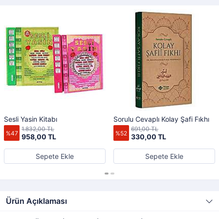
Sesli Yasin Kitabı
Sorulu Cevaplı Kolay Şafi Fıkhı
1.832,00 TL
691,00 TL
%47
%52
958,00 TL
330,00 TL
Sepete Ekle
Sepete Ekle
Ürün Açıklaması