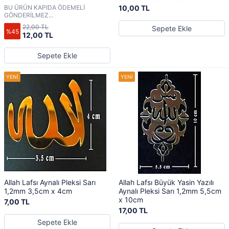
BU ÜRÜN KAPIDA ÖDEMELİ
10,00 TL
GÖNDERİLMEZ...
22,00 TL
Sepete Ekle
%45
12,00 TL
Sepete Ekle
Allah Lafsı Aynalı Pleksi Sarı
Allah Lafsı Büyük Yasin Yazılı
1,2mm 3,5cm x 4cm
Aynalı Pleksi Sarı 1,2mm 5,5cm
x 10cm
7,00 TL
17,00 TL
Sepete Ekle