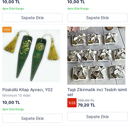
10,00 TL
10,00 TL
Sepete Ekle
Sepete Ekle
Püsküllü Kitap Ayıracı, Y02
Taşlı Zikirmatik inci Tesbih isimli
set
Minimum 10 Adet
190,30 TL
10,00 TL
%58
79,20 TL
Sepete Ekle
Sepete Ekle