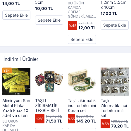
5cm
1,2mm 5,5cm
14,00 TL
BU ÜRÜN
x 10cm
KAPIDA
10,00 TL
ÖDEMELİ
17,00 TL
Sepete Ekle
GÖNDERİLMEZ...
Sepete Ekle
22,00 TL
Sepete Ekle
%45
12,00 TL
Sepete Ekle
İndirimli Ürünler
Aliminyum Sarı
TAŞLI
Taşlı zikirmatik
Taşlı
Metal Plaka
ZİKİRMATİK
inci tesbih mini
Zikirmatik inci
Yazılı Enaz 10
TESBİH SETİ
Kuran set
Tesbih isimli
adet ve üzeri
set
172,70 TL
323,40 TL
%58
%55
71,50 TL
145,20 TL
BU ÜRÜN
190,30 TL
%58
KAPIDA
79,20 TL
ÖDEMELİ