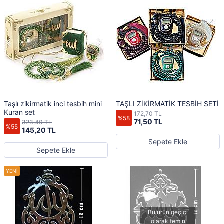
Taşlı zikirmatik inci tesbih mini
TAŞLI ZİKİRMATİK TESBİH SETİ
Kuran set
172,70 TL
%58
71,50 TL
323,40 TL
%55
145,20 TL
Sepete Ekle
Sepete Ekle