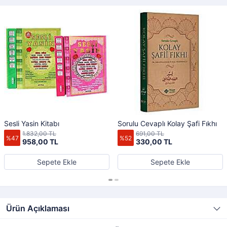
Sesli Yasin Kitabı
Sorulu Cevaplı Kolay Şafi Fıkhı
1.832,00 TL
691,00 TL
%47
%52
958,00 TL
330,00 TL
Sepete Ekle
Sepete Ekle
Ürün Açıklaması