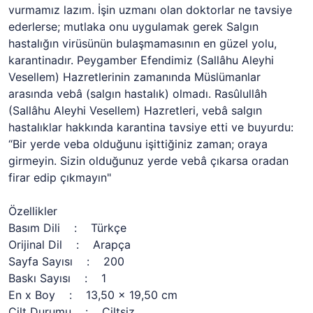
vurmamız lazım. İşin uzmanı olan doktorlar ne tavsiye
ederlerse; mutlaka onu uygulamak gerek Salgın
hastalığın virüsünün bulaşmamasının en güzel yolu,
karantinadır. Peygamber Efendimiz (Sallâhu Aleyhi
Vesellem) Hazretlerinin zamanında Müslümanlar
arasında vebâ (salgın hastalık) olmadı. Rasûlullâh
(Sallâhu Aleyhi Vesellem) Hazretleri, vebâ salgın
hastalıklar hakkında karantina tavsiye etti ve buyurdu:
“Bir yerde veba olduğunu işittiğiniz zaman; oraya
girmeyin. Sizin olduğunuz yerde vebâ çıkarsa oradan
firar edip çıkmayın"
Özellikler
Basım Dili : Türkçe
Orijinal Dil : Arapça
Sayfa Sayısı : 200
Baskı Sayısı : 1
En x Boy : 13,50 x 19,50 cm
Cilt Durumu : Ciltsiz