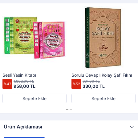
Sesli Yasin Kitabı
Sorulu Cevaplı Kolay Şafi Fıkhı
1.832,00 TL
691,00 TL
%47
%52
958,00 TL
330,00 TL
Sepete Ekle
Sepete Ekle
Ürün Açıklaması