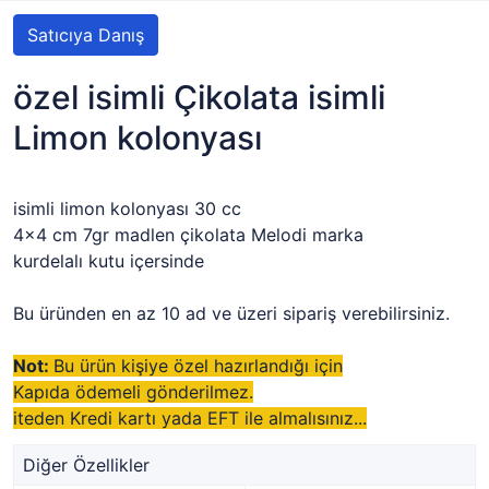
Satıcıya Danış
özel isimli Çikolata isimli
Limon kolonyası
isimli limon kolonyası 30 cc
4x4 cm 7gr madlen çikolata Melodi marka
kurdelalı kutu içersinde
Bu üründen en az 10 ad ve üzeri sipariş verebilirsiniz.
Not:
Bu ürün kişiye özel hazırlandığı için
Kapıda ödemeli gönderilmez.
iteden Kredi kartı yada EFT ile almalısınız...
Diğer Özellikler