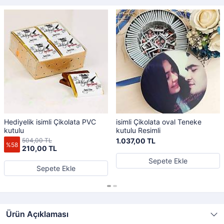
Hediyelik isimli Çikolata PVC
isimli Çikolata oval Teneke
kutulu
kutulu Resimli
504,00 TL
1.037,00 TL
%58
210,00 TL
Sepete Ekle
Sepete Ekle
Ürün Açıklaması