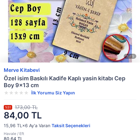
Merve Kitabevi
Özel isim Baskılı Kadife Kaplı yasin kitabı Cep
Boy 9x13 cm
İlk Yorumu Siz Yapın
173,00 TL
%51
84,00 TL
15,96 TL×6
Ay'a Varan
Taksit Seçenekleri
Havale / Eft
80,64 TL