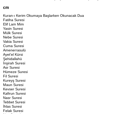
cm
Kuran-ı Kerim Okumaya Başlarken Okunacak Dua
Fatiha Suresi
Elif Lam Mim
Yasin Suresi
Mülk Suresi
Nebe Suresi
Vakia Suresi
Cuma Suresi
Amenerrasulü
Ayet'el Kürsi
Şehidallahü
İnşirah Suresi
Asr Suresi
Hümeze Suresi
Fil Suresi
Kureyş Suresi
Maun Suresi
Kevser Suresi
Kafirun Suresi
Nasr Suresi
Tebbet Suresi
İhlas Suresi
Felak Suresi