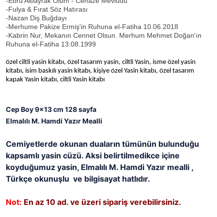
-Ebru Albayrak Ölüm - Cenaze Mevlüdü
-Fulya & Fırat Söz Hatırası
-Nazan Diş Buğdayı
-Merhume Pakize Ermiş'in Ruhuna el-Fatiha 10.06.2018
-Kabrin Nur, Mekanın Cennet Olsun. Merhum Mehmet Doğan'ın
Ruhuna el-Fatiha 13.08.1999
özel ciltli yasin kitabı, özel tasarım yasin, ciltli Yasin, isme özel yasin
kitabı, isim baskılı yasin kitabı, kişiye özel Yasin kitabı, özel tasarım
kapak Yasin kitabı, ciltli Yasin kitabı
Cep Boy 9x13 cm 128 sayfa
Elmalılı M. Hamdi Yazır Mealli
Cemiyetlerde okunan duaların tümünün bulunduğu
kapsamlı yasin cüzü. Aksi belirtilmedikce içine
koyduğumuz yasin, Elmalılı M. Hamdi Yazır mealli ,
Türkçe okunuşlu ve bilgisayat hatlıdır.
Not:
En az 10 ad. ve üzeri sipariş verebilirsiniz.