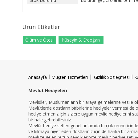
Stok Durumu
Bu ürün geçici olarak temin 
Ürün Etiketleri
Ölüm ve Ötesi
hüseyin S. Erdoğan
l
|
l
Anasayfa
Müşteri Hizmetleri
Gizlilik Sözleşmesi
K
Mevlüt Hediyeleri
Mevlidler, Müslümanların bir araya gelmelerine vesile ola
Mevlütlerde dostların birbirlerine hediyeler vermesi de 
hediye etmeniz için sizlere uygun mevlid hediyelerini sat
bir hale getirebilirsiniz.
Mevlüt hediye setleri genel anlamda birçok ürünü içind
ve kılmaya niyet eden dostlarınız için de harika bir armağ
mevlüte gelen bütün sevdiklerinize mevlüt hediye seti ver