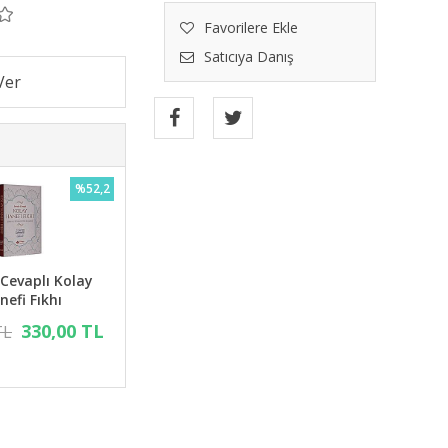
Favorilere Ekle
Satıcıya Danış
%52,2
 Cevaplı Kolay
nefi Fıkhı
330,00 TL
TL