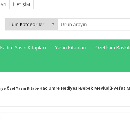
LAR
İLETİŞİM
Kadife Yasin Kitapları
Yasin Kitapları
Özel İsim Baskıl
Hac Umre Hediyesi
Bebek Mevlüdü
Vefat M
şiye Özel Yasin Kitabı
-
-
-
I