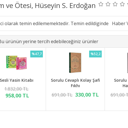
m ve Ötesi, Hüseyin S. Erdoğan
ici olarak temin edilememektedir. Temin edildiginde
Bu ürünün yerine tercih edebileceğiniz ürünler
%47,7
%52,2
Sesli Yasin Kitabı
Sorulu Cevaplı Kolay Şafi
Sorulu
Fıkhı
Ha
1.832,00 TL
330,00 TL
691,00 TL
691,00 
958,00 TL