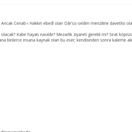
r. Ancak Cenab-ı Hakkın ebedî olan Dâr'üs-selâm menziline davetlisi ola
sıl olacak? Kabir hayatı nasıldır? Mezarlık ziyareti gerekli mi? Sırat k
na binlerce insana kaynak olan bu eser; kendisinden sonra kaleme alı