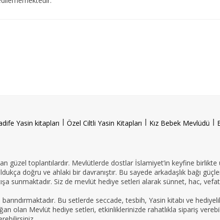
edilememektedir.
l
l
l
adife Yasin kitapları
Özel Ciltli Yasin Kitapları
Kız Bebek Mevlüdü
n güzel toplantılardır. Mevlütlerde dostlar İslamiyet’in keyfine birlikte
oldukça doğru ve ahlaki bir davranıştır. Bu sayede arkadaşlık bağı güçle
ışa sunmaktadır. Siz de mevlüt hediye setleri alarak sünnet, hac, vefat 
e barındırmaktadır. Bu setlerde seccade, tesbih, Yasin kitabı ve hedi
an olan Mevlüt hediye setleri, etkinliklerinizde rahatlıkla sipariş vereb
ebilirsiniz.