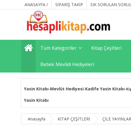
ANASAYFA /
SİPARİŞ TAKİP
SIK SORULAN SORU
Tüm Kategoriler
Kitap Çeşitleri
Bebek Mevlidi Hediyeleri
Yasin Kitabı
Mevlüt Hediyesi
Kadife Yasin Kitabı
-
-
-
Ki
Yasin Kitabı
Anasayfa
KİTAP ÇEŞİTLERİ
ÇİLE YAYINLAR