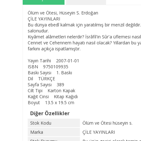
Ölüm ve Ötesi, Hüseyin S. Erdoğan
ÇİLE YAYINLARI
Bu dünya ebedî kalmak için yaratılmış bir menzil değildi
salonudur.
Kıyâmet alâmetleri nelerdir? İsrâfil'in Sûr'a üflemesi na
Cennet ve Cehennem hayatı nasıl olacak? Yıllardan bu ya
farkını açıkça ispatlamıştır.
Yayın Tarihi 2007-01-01
ISBN 9750109935
Baskı Sayısı 1. Baskı
Dil TÜRKÇE
Sayfa Sayısı 389
Cilt Tipi Karton Kapak
Kağıt Cinsi Kitap Kağıdı
Boyut 13.5 x 19.5 cm
Diğer Özellikler
Stok Kodu
Ölüm ve Ötesi hüseyin s.
Marka
ÇİLE YAYINLARI