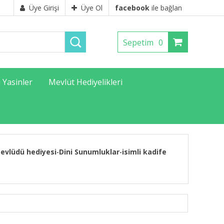
Üye Girişi
Üye Ol
facebook
ile bağlan
Sepetim
0
ı Yasinler
Mevlüt Hediyelikleri
evlüdü hediyesi
Dini Sunumluklar
isimli kadife
-
-