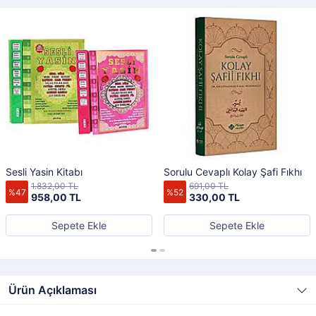
Sesli Yasin Kitabı
Sorulu Cevaplı Kolay Şafi Fıkhı
1.832,00 TL
691,00 TL
%47
%52
958,00 TL
330,00 TL
Sepete Ekle
Sepete Ekle
Ürün Açıklaması