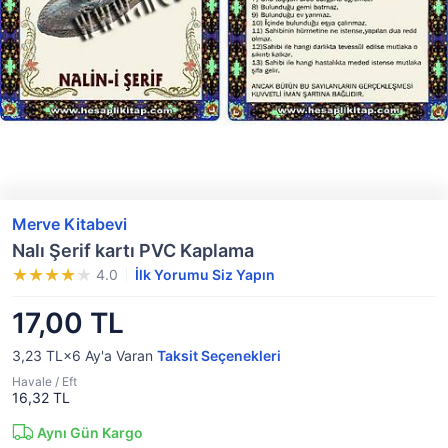
Merve Kitabevi
Nalı Şerif kartı PVC Kaplama
4.0
İlk Yorumu Siz Yapın
17,00 TL
3,23 TL×6
Ay'a Varan
Taksit Seçenekleri
Havale / Eft
16,32 TL
Aynı Gün Kargo