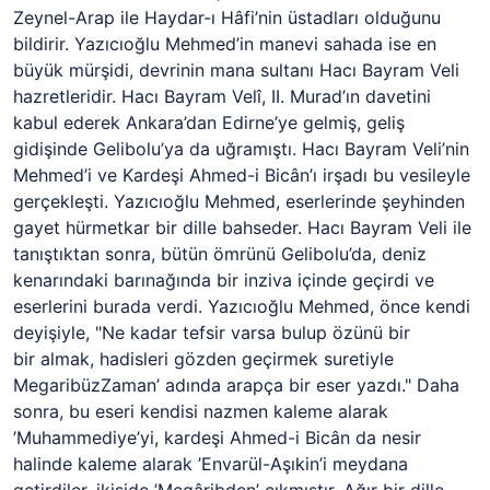
Zeynel-Arap ile Haydar-ı Hâfi’nin üstadları olduğunu
bildirir. Yazıcıoğlu Mehmed’in manevi sahada ise en
büyük mürşidi, devrinin mana sultanı Hacı Bayram Veli
hazretleridir. Hacı Bayram Velî, II. Murad’ın davetini
kabul ederek Ankara’dan Edirne’ye gelmiş, geliş
gidişinde Gelibolu’ya da uğramıştı. Hacı Bayram Veli’nin
Mehmed’i ve Kardeşi Ahmed-i Bicân’ı irşadı bu vesileyle
gerçekleşti. Yazıcıoğlu Mehmed, eserlerinde şeyhinden
gayet hürmetkar bir dille bahseder. Hacı Bayram Veli ile
tanıştıktan sonra, bütün ömrünü Gelibolu’da, deniz
kenarındaki barınağında bir inziva içinde geçirdi ve
eserlerini burada verdi. Yazıcıoğlu Mehmed, önce kendi
deyişiyle, "Ne kadar tefsir varsa bulup özünü bir
bir almak, hadisleri gözden geçirmek suretiyle
MegaribüzZaman’ adında arapça bir eser yazdı." Daha
sonra, bu eseri kendisi nazmen kaleme alarak
’Muhammediye’yi, kardeşi Ahmed-i Bicân da nesir
halinde kaleme alarak ’Envarül-Aşıkin’i meydana