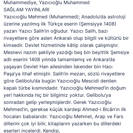
Muhammediye, Yazıcıoğlu Muhammed
SAĞLAM YAYINLARI
Yazıcıoğlu Mehmed (Muhammed); Anadolu’da astroloji
üzerine yazılmış ilk Türkçe eserin (Şemsiyye 1408)
yazarı Yazıcı Salih’in oğludur. Yazıcı Salih, bazı
rivayetlere göre aslen Ankaralı olup bilgili ve kültürlü bir
kimsedir. Devlet hizmetinde kâtip olarak çalışmıştır.
Mesnevi nazım şekliyle yazdığı beş bin beyittik Şemsiye
adlı eserini 1408 yılında tamamlamış ve Ankara’da
yaşayan Devlet Han ailesinden İskender bin Hacı
Paşa’ya ithaf etmiştir. Salih’in mezarı, sözlü rivayetlere
göre Gelibolu’da bugün Yazıcıoğlu Mescidi denilen
kapalı türbe kısmındadır. Yazıcıoğlu Mehmed’in doğum
yeri hakkında hiç bir bilgimiz yoktur. Gelibolu’ya
sonradan gelip yerleşmişlerdir. Gerek Yazıcıoğlu
Mehmed’in, gerekse küçük kardeşi Ahmed-i Bicân’ın ilk
hocaları babalarıdır. Yazıcıoğlu Mehmet, Arap ve Fars
dillerini çok iyi bilir, kitaplarını yazarken bu dillerdeki
eserleri incelerdi. Kendisi,