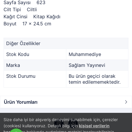
Sayfa Sayısı 623
Cilt Tipi Ciltli
Kağıt Cinsi Kitap Kağıdı
Boyut 17 x 24.5 cm
Diğer Özellikler
Stok Kodu
Muhammediye
Marka
Sağlam Yayınevi
Stok Durumu
Bu ürün geçici olarak
temin edilememektedir.
Ürün Yorumları
Size daha iyi bir alışveriş deneyimi sunabilmek için, çerezler
(cookies) kullanıyoruz. Detaylı bilgi için
kişisel verilerin
korunması
hakkında aydınlatma metnini inceleyebilirsiniz.