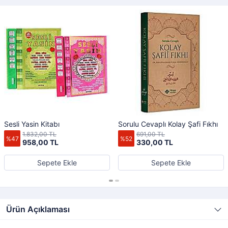
Sesli Yasin Kitabı
Sorulu Cevaplı Kolay Şafi Fıkhı
1.832,00 TL
691,00 TL
%47
%52
958,00 TL
330,00 TL
Sepete Ekle
Sepete Ekle
Ürün Açıklaması