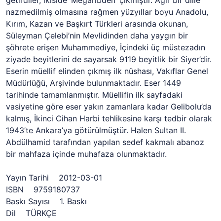
getirdiler, ikiside ’Megâribden’ çıkmıştır. Ağır bir dille
nazmedilmiş olmasına rağmen yüzyıllar boyu Anadolu,
Kırım, Kazan ve Başkırt Türkleri arasında okunan,
Süleyman Çelebi’nin Mevlidinden daha yaygın bir
şöhrete erişen Muhammediye, İçindeki üç müstezadın
ziyade beyitlerini de sayarsak 9119 beyitlik bir Siyer’dir.
Eserin müellif elinden çıkmış ilk nüshası, Vakıflar Genel
Müdürlüğü, Arşivinde bulunmaktadır. Eser 1449
tarihinde tamamlanmıştır. Müellifin ilk sayfadaki
vasiyetine göre eser yakın zamanlara kadar Gelibolu’da
kalmış, İkinci Cihan Harbi tehlikesine karşı tedbir olarak
1943’te Ankara’ya götürülmüştür. Halen Sultan II.
Abdülhamid tarafından yapılan sedef kakmalı abanoz
bir mahfaza içinde muhafaza olunmaktadır.
Yayın Tarihi 2012-03-01
ISBN 9759180737
Baskı Sayısı 1. Baskı
Dil TÜRKÇE