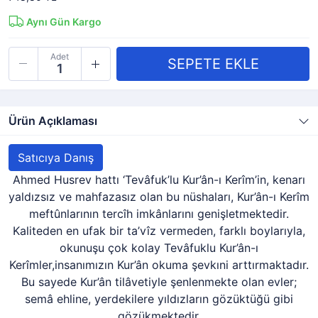
Aynı Gün Kargo
Adet
Ürün Açıklaması
Satıcıya Danış
Ahmed Husrev hattı ‘Tevâfuk’lu Kur’ân-ı Kerîm’in, kenarı
yaldızsız ve mahfazasız olan bu nüshaları, Kur’ân-ı Kerîm
meftûnlarının tercîh imkânlarını genişletmektedir.
Kaliteden en ufak bir ta’vîz vermeden, farklı boylarıyla,
okunuşu çok kolay Tevâfuklu Kur’ân-ı
Kerîmler,insanımızın Kur’ân okuma şevkıni arttırmaktadır.
Bu sayede Kur’ân tilâvetiyle şenlenmekte olan evler;
semâ ehline, yerdekilere yıldızların gözüktüğü gibi
gözükmektedir.