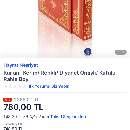
Hayrat Neşriyat
Kur an ı Kerim/ Renkli/ Diyanet Onaylı/ Kutulu
Rahle Boy
İlk Yorumu Siz Yapın
1.368,00 TL
%43
780,00 TL
148,20 TL×6
Ay'a Varan
Taksit Seçenekleri
Havale / Eft
748,80 TL