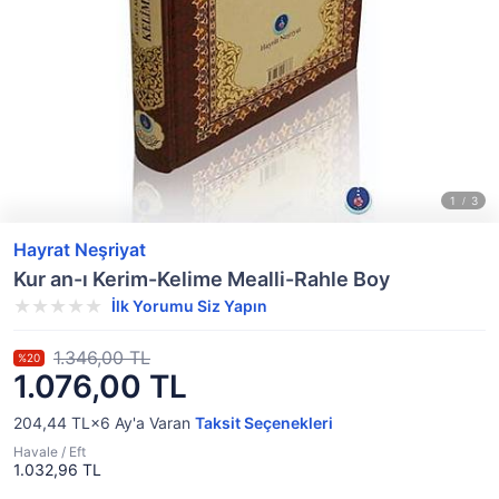
Hayrat Neşriyat
Kur an-ı Kerim-Kelime Mealli-Rahle Boy
İlk Yorumu Siz Yapın
1.346,00 TL
%20
1.076,00 TL
204,44 TL×6
Ay'a Varan
Taksit Seçenekleri
Havale / Eft
1.032,96 TL