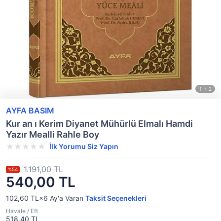
AYFA BASIM
Kur an ı Kerim Diyanet Mühürlü Elmalı Hamdi
Yazır Mealli Rahle Boy
İlk Yorumu Siz Yapın
1.191,00 TL
%54
540,00 TL
102,60 TL×6
Ay'a Varan
Taksit Seçenekleri
Havale / Eft
518,40 TL