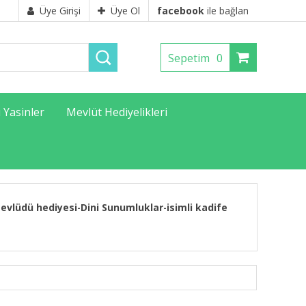
Üye Girişi
Üye Ol
facebook
ile bağlan
Sepetim
0
ı Yasinler
Mevlüt Hediyelikleri
evlüdü hediyesi
Dini Sunumluklar
isimli kadife
-
-