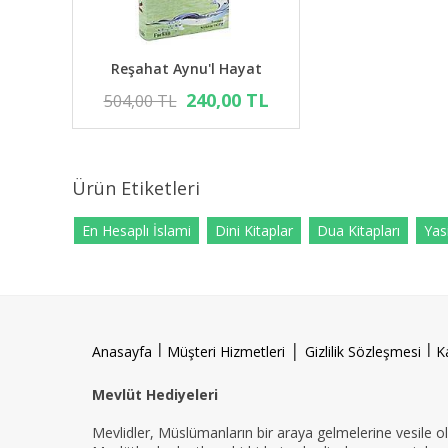
Reşahat Aynu'l Hayat
240,00 TL
504,00 TL
Ürün Etiketleri
En Hesaplı İslami
Dini Kitaplar
Dua Kitapları
Yasi
l
|
l
Anasayfa
Müşteri Hizmetleri
Gizlilik Sözleşmesi
K
Mevlüt Hediyeleri
Mevlidler, Müslümanların bir araya gelmelerine vesile ola