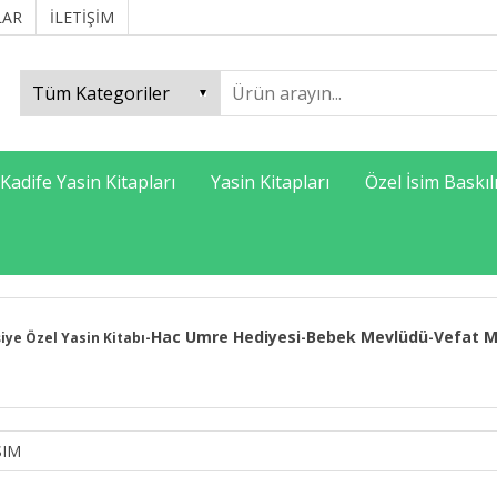
LAR
İLETİŞİM
Kadife Yasin Kitapları
Yasin Kitapları
Özel İsim Baskıl
Hac Umre Hediyesi
Bebek Mevlüdü
Vefat M
şiye Özel Yasin Kitabı
-
-
-
SIM