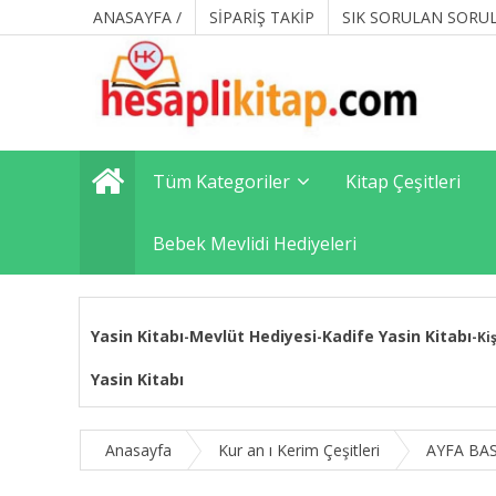
ANASAYFA /
SİPARİŞ TAKİP
SIK SORULAN SORU
Tüm Kategoriler
Kitap Çeşitleri
Bebek Mevlidi Hediyeleri
Yasin Kitabı
Mevlüt Hediyesi
Kadife Yasin Kitabı
-
-
-
Ki
Yasin Kitabı
Anasayfa
Kur an ı Kerim Çeşitleri
AYFA BA