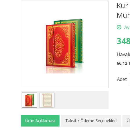
Kur 
Müh
348
Havale
66,12 
Adet
Ürün Açıklaması
Taksit / Ödeme Seçenekleri
Ü