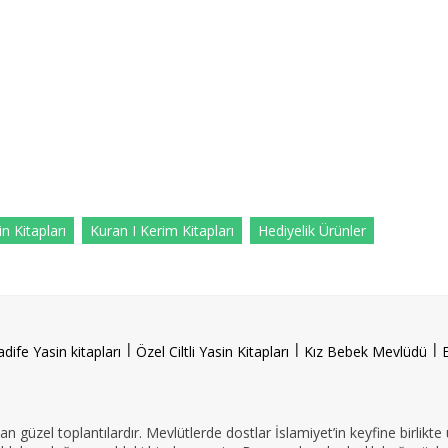
n Kitapları
Kuran I Kerim Kitapları
Hediyelik Ürünler
l
l
l
adife Yasin kitapları
Özel Ciltli Yasin Kitapları
Kız Bebek Mevlüdü
n güzel toplantılardır. Mevlütlerde dostlar İslamiyet’in keyfine birlikte