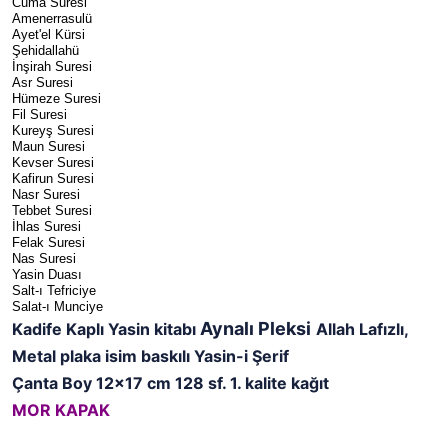
Cuma Suresi
Amenerrasulü
Ayet'el Kürsi
Şehidallahü
İnşirah Suresi
Asr Suresi
Hümeze Suresi
Fil Suresi
Kureyş Suresi
Maun Suresi
Kevser Suresi
Kafirun Suresi
Nasr Suresi
Tebbet Suresi
İhlas Suresi
Felak Suresi
Nas Suresi
Yasin Duası
Salt-ı Tefriciye
Salat-ı Munciye
Aynalı Pleksi
Kadife Kaplı Yasin kitabı
Allah Lafızlı,
Metal plaka isim baskılı Yasin-i Şerif
Çanta Boy 12x17 cm 128 sf. 1. kalite kağıt
MOR KAPAK