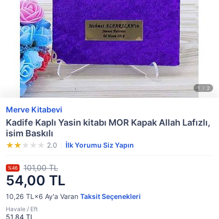
Merve Kitabevi
Kadife Kaplı Yasin kitabı MOR Kapak Allah Lafızlı,
isim Baskılı
2.0
İlk Yorumu Siz Yapın
101,00 TL
%46
54,00 TL
10,26 TL×6
Ay'a Varan
Taksit Seçenekleri
Havale / Eft
51,84 TL