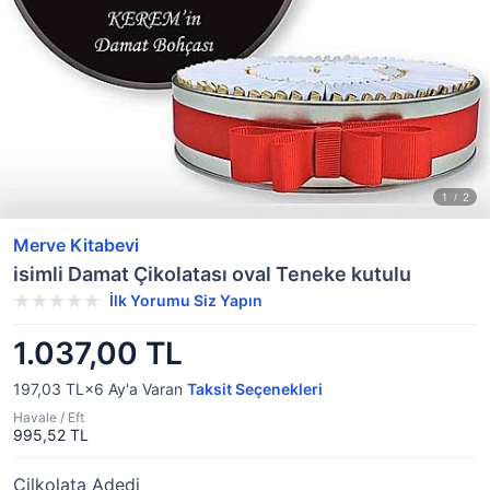
Merve Kitabevi
isimli Damat Çikolatası oval Teneke kutulu
İlk Yorumu Siz Yapın
1.037,00 TL
197,03 TL×6
Ay'a Varan
Taksit Seçenekleri
Havale / Eft
995,52 TL
Çilkolata Adedi