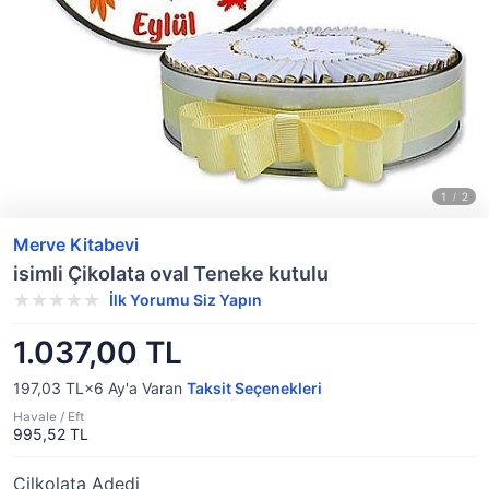
Merve Kitabevi
isimli Çikolata oval Teneke kutulu
İlk Yorumu Siz Yapın
1.037,00 TL
197,03 TL×6
Ay'a Varan
Taksit Seçenekleri
Havale / Eft
995,52 TL
Çilkolata Adedi