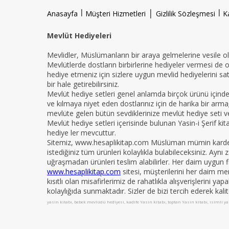
l
|
l
Anasayfa
Müşteri Hizmetleri
Gizlilik Sözleşmesi
K
Mevlüt Hediyeleri
Mevlidler, Müslümanların bir araya gelmelerine vesile ola
Mevlütlerde dostların birbirlerine hediyeler vermesi de 
hediye etmeniz için sizlere uygun mevlid hediyelerini sat
bir hale getirebilirsiniz.
Mevlüt hediye setleri genel anlamda birçok ürünü içind
ve kılmaya niyet eden dostlarınız için de harika bir armağ
mevlüte gelen bütün sevdiklerinize mevlüt hediye seti ver
Mevlüt hediye setleri içerisinde bulunan Yasin-i Şerif ki
hediye ler mevcuttur.
Sitemiz, www.hesaplikitap.com Müslüman mümin kardeşler
istediğiniz tüm ürünleri kolaylıkla bulabileceksiniz. Ay
uğraşmadan ürünleri teslim alabilirler. Her daim uygun fi
www.hesaplikitap.com
sitesi, müşterilerini her daim me
kısıtlı olan misafirlerimiz de rahatlıkla alışverişlerini y
kolaylığıda sunmaktadır. Sizler de bizi tercih ederek kali
yasin kitabı, bebek mevlüdü hediyesi, kadife Yasin kitabı, toptan Yasin kitabı, isimli yas