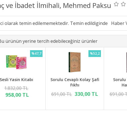
nç ve İbadet İlmihali, Mehmed Paksu
ici olarak temin edilememektedir. Temin edildiginde
Bu ürünün yerine tercih edebileceğiniz ürünler
%47,7
%52,2
Sesli Yasin Kitabı
Sorulu Cevaplı Kolay Şafi
Sorulu
Fıkhı
Ha
1.832,00 TL
330,00 TL
691,00 TL
691,00 
958,00 TL