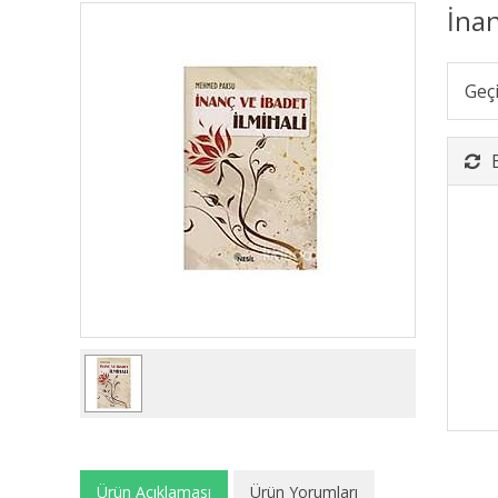
İna
Geç
Ürün Açıklaması
Ürün Yorumları