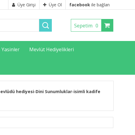
Üye Girişi
Üye Ol
facebook
ile bağlan
Sepetim
0
ı Yasinler
Mevlüt Hediyelikleri
evlüdü hediyesi
Dini Sunumluklar
isimli kadife
-
-