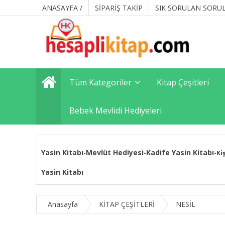
ANASAYFA /
SİPARİŞ TAKİP
SIK SORULAN SORU
Tüm Kategoriler
Kitap Çeşitleri
Bebek Mevlidi Hediyeleri
Yasin Kitabı
Mevlüt Hediyesi
Kadife Yasin Kitabı
-
-
-
Ki
Yasin Kitabı
Anasayfa
KİTAP ÇEŞİTLERİ
NESİL