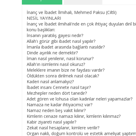
İnanç ve İbadet İlmihali, Mehmed Paksu (Ciltli)
NESİL YAYINLARI
İnanç ve İbadet ilmihali'nde en çok ihtiyaç duyulan dinî bi
konu başlıkları:
İnsanın yaratılış gayesi nedir?
Allah'ı görür gibi ibadet nasıl yapılır?
İmanla ibadet arasında bağlantı nasıldır?
Dinde aşırılık ne demektir?
İman nasıl yenilenir, nasıl korunur?
Allah'ın isimlerini nasıl okuruz?
Meleklere imanın bize ne faydası vardır?
Öldükten sonra dirilmek nasıl olacak?
Kaderi nasıl anlamalıyız?
İbadet insanı Cennete nasıl taşır?
Mezhepler neden dört tanedir?
Adet gören ve lohusa olan kadınlar neleri yapamazlar?
Namaza ne kadar ihtiyacımız var?
Namaz neden beş vakit kılınır?
Kimlerin cenaze namazı kılınır, kimlerin kılınmaz?
Kabir ziyareti nasıl yapılır?
Zekat nasıl hesaplanır, kimlere verilir?
Organ nakli, doğum kontrolü ve estetik ameliyat yaptırm