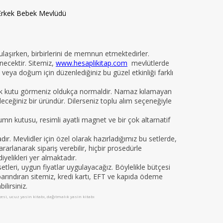
Erkek Bebek Mevlüdü
 ulaşırken, birbirlerini de memnun etmektedirler.
necektir. Sitemiz,
www.hesaplikitap.com
mevlütlerde
veya doğum için düzenlediğiniz bu güzel etkinliği farklı
yelik kutu görmeniz oldukça normaldir. Namaz kılamayan
ileceğiniz bir üründür. Dilerseniz toplu alım seçeneğiyle
kumn kutusu, resimli ayatli magnet ve bir çok altarnatif
 Mevlidler için özel olarak hazırladığımız bu setlerde,
arlanarak sipariş verebilir, hiçbir prosedürle
iyelikleri yer almaktadır.
leri, uygun fiyatlar uygulayacağız. Böylelikle bütçesi
da barındıran sitemiz, kredi kartı, EFT ve kapıda ödeme
ilirsiniz.
iyesi, ucuz yasin kitabı, dağıtmalık yasin kitabı