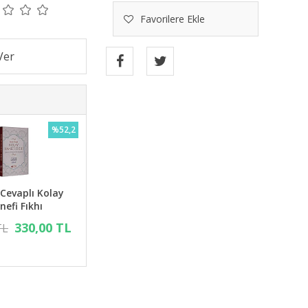
Favorilere Ekle
%52,2
 Cevaplı Kolay
nefi Fıkhı
330,00 TL
TL