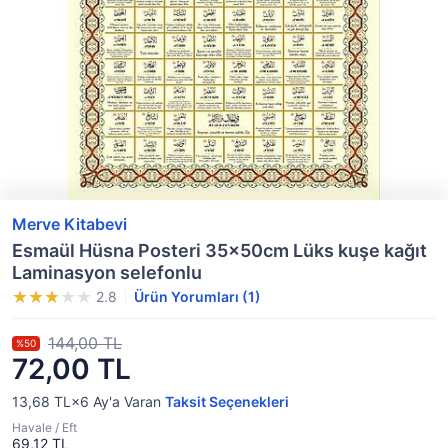
Merve Kitabevi
Esmaül Hüsna Posteri 35x50cm Lüks kuşe kağıt
Laminasyon selefonlu
2.8
Ürün Yorumları (1)
144,00 TL
%50
72,00 TL
13,68 TL×6
Ay'a Varan
Taksit Seçenekleri
Havale / Eft
69,12 TL