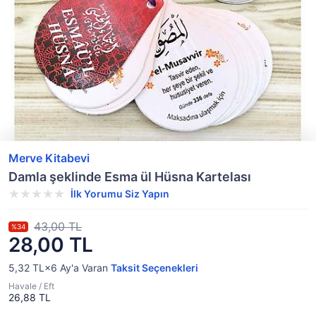
Merve Kitabevi
Damla şeklinde Esma ül Hüsna Kartelası
İlk Yorumu Siz Yapın
43,00 TL
%34
28,00 TL
5,32 TL×6
Ay'a Varan
Taksit Seçenekleri
Havale / Eft
26,88 TL