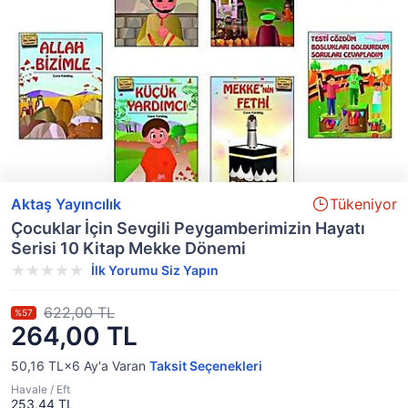
Aktaş Yayıncılık
Tükeniyor
Çocuklar İçin Sevgili Peygamberimizin Hayatı
Serisi 10 Kitap Mekke Dönemi
İlk Yorumu Siz Yapın
622,00 TL
%57
264,00 TL
50,16 TL×6
Ay'a Varan
Taksit Seçenekleri
Havale / Eft
253,44 TL