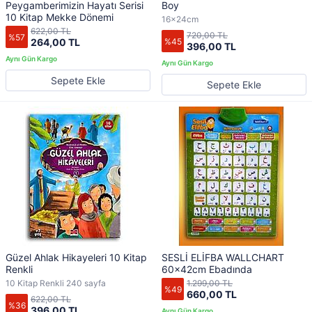
Peygamberimizin Hayatı Serisi
Boy
10 Kitap Mekke Dönemi
16x24cm
622,00 TL
720,00 TL
%57
%45
264,00 TL
396,00 TL
Sepete Ekle
Sepete Ekle
Güzel Ahlak Hikayeleri 10 Kitap
SESLİ ELİFBA WALLCHART
Renkli
60x42cm Ebadında
10 Kitap Renkli 240 sayfa
1.299,00 TL
%49
660,00 TL
622,00 TL
%36
396,00 TL