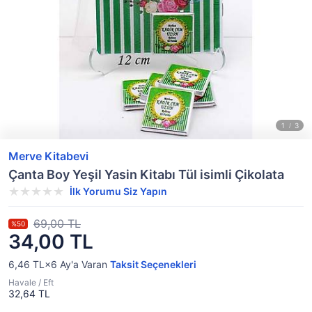
Merve Kitabevi
Çanta Boy Yeşil Yasin Kitabı Tül isimli Çikolata
İlk Yorumu Siz Yapın
69,00 TL
%50
34,00 TL
6,46 TL×6
Ay'a Varan
Taksit Seçenekleri
Havale / Eft
32,64 TL