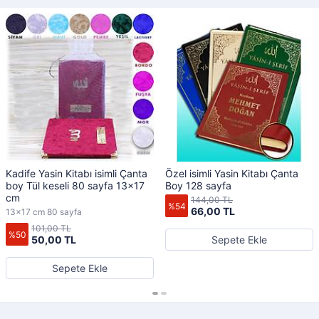
Kadife Yasin Kitabı isimli Çanta
Özel isimli Yasin Kitabı Çanta
boy Tül keseli 80 sayfa 13x17
Boy 128 sayfa
cm
144,00 TL
%54
66,00 TL
13x17 cm 80 sayfa
101,00 TL
%50
50,00 TL
Sepete Ekle
Sepete Ekle