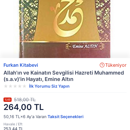
Furkan Kitabevi
Tükeniyor
Allah'ın ve Kainatın Sevgilisi Hazreti Muhammed
(s.a.v)'in Hayatı, Emine Altın
İlk Yorumu Siz Yapın
518,00 TL
%49
264,00 TL
50,16 TL×6
Ay'a Varan
Taksit Seçenekleri
Havale / Eft
253,44 TL