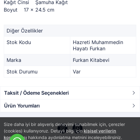
Kağıt Cinsi Şamuha Kağıt
Boyut 17 x 24.5 cm
Diğer Özellikler
Stok Kodu
Hazreti Muhammedin
Hayatı Furkan
Marka
Furkan Kitabevi
Stok Durumu
Var
Taksit / Ödeme Seçenekleri
Ürün Yorumları
Size daha iyi bir alışveriş deneyimi sunabilmek için, çerezler
(cookies) kullanıyoruz. Detaylı bilgi için
kişisel verilerin
korunması
hakkında aydınlatma metnini inceleyebilirsiniz.